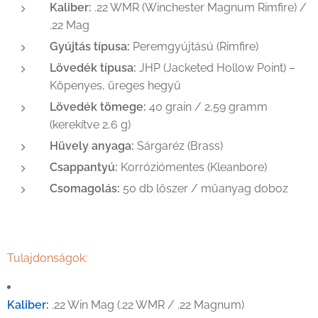
Kaliber:
.22 WMR (Winchester Magnum Rimfire) /
.22 Mag
Gyújtás típusa:
Peremgyújtású (Rimfire)
Lövedék típusa:
JHP (Jacketed Hollow Point) –
Köpenyes, üreges hegyű
Lövedék tömege:
40 grain / 2,59 gramm
(kerekítve 2,6 g)
Hüvely anyaga:
Sárgaréz (Brass)
Csappantyú:
Korróziómentes (Kleanbore)
Csomagolás:
50 db lőszer / műanyag doboz
Tulajdonságok:
Kaliber:
.22 Win Mag (.22 WMR / .22 Magnum)