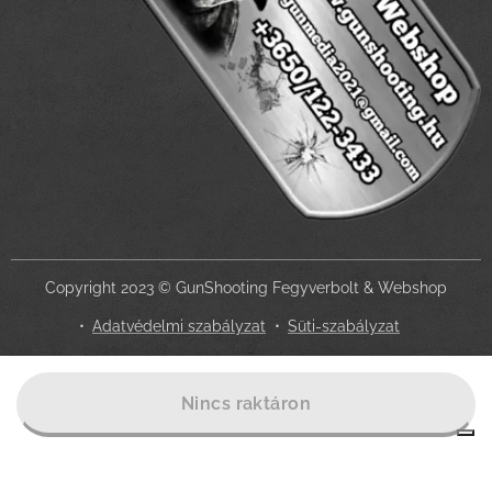
Copyright 2023 © GunShooting Fegyverbolt & Webshop
Adatvédelmi szabályzat
Süti-szabályzat
Az Ön adatvédelmi választásai
Nincs raktáron
Értesítés adatgyűjtéskor