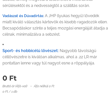
sérülésektől és a nedvességtől a szállítás során.
A JHP (lyukas hegyű) lövedék
Vadászat és Dúvadirtás:
miatt kiváló választás kártevők és kisebb ragadozók ellen.
Becsapódáskor szinte a teljes mozgási energiáját átadja a
célnak, minimalizálva a sebzést.
Sport- és hobbicélú lövészet:
Nagyobb távolságú
céllövészetre is kiválóan alkalmas, ahol a .22 LR már
pontatlan lenne vagy túl nagyot esne a röppályája.
0
Ft
Bruttó ár (Áfá-val)
Áfa nélkül 0 Ft
0 Ft / 1 db