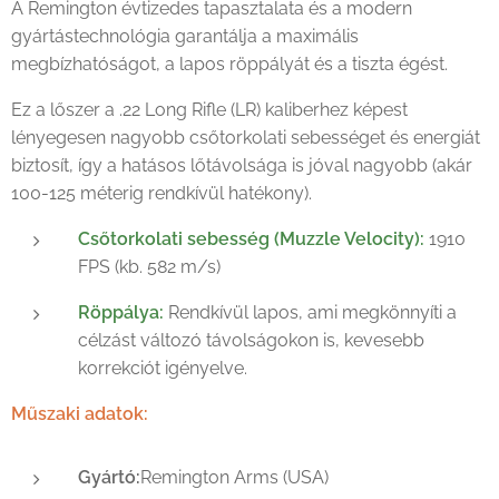
A Remington évtizedes tapasztalata és a modern
gyártástechnológia garantálja a maximális
megbízhatóságot, a lapos röppályát és a tiszta égést.
Ez a lőszer a .22 Long Rifle (LR) kaliberhez képest
lényegesen nagyobb csőtorkolati sebességet és energiát
biztosít, így a hatásos lőtávolsága is jóval nagyobb (akár
100-125 méterig rendkívül hatékony).
Csőtorkolati sebesség (Muzzle Velocity):
1910
FPS (kb. 582 m/s)
Röppálya:
Rendkívül lapos, ami megkönnyíti a
célzást változó távolságokon is, kevesebb
korrekciót igényelve.
Műszaki adatok:
Gyártó:
Remington Arms (USA)