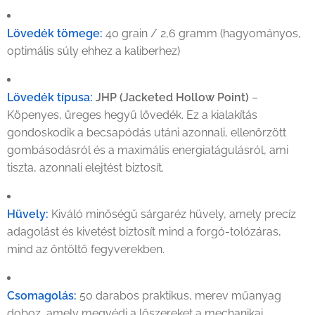
Lövedék tömege:
40 grain / 2,6 gramm (hagyományos,
optimális súly ehhez a kaliberhez)
Lövedék típusa:
JHP (Jacketed Hollow Point)
–
Köpenyes, üreges hegyű lövedék. Ez a kialakítás
gondoskodik a becsapódás utáni azonnali, ellenőrzött
gombásodásról és a maximális energiatágulásról, ami
tiszta, azonnali elejtést biztosít.
Hüvely:
Kiváló minőségű sárgaréz hüvely, amely precíz
adagolást és kivetést biztosít mind a forgó-tolózáras,
mind az öntöltő fegyverekben.
Csomagolás:
50 darabos praktikus, merev műanyag
doboz, amely megvédi a lőszereket a mechanikai