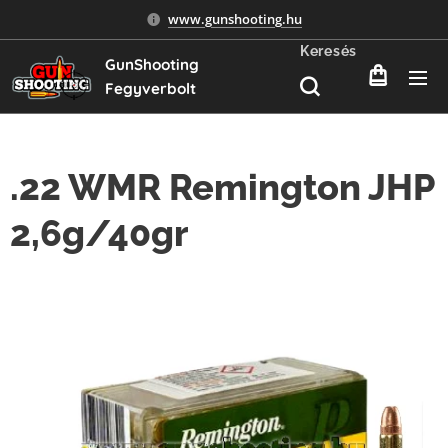
www.gunshooting.hu
Keresés
GunShooting
Fegyverbolt
.22 WMR Remington JHP
2,6g/40gr