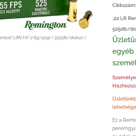
Cikkszám
.22 LR Re
525db/do
rbolt LRN HV 2.6g/40gr ( 525db/doboz )
Üzletü
egyéb 
személ
rbolt LRN HV 2.6g/40gr ( 525db/doboz )
Személyes
Házhozszá
rbolt LRN HV 2.6g/40gr ( 525db/doboz )
rbolt LRN HV 2.6g/40gr ( 525db/doboz )
Üzletünkb
rbolt LRN HV 2.6g/40gr ( 525db/doboz )
lehetsége
Ez a Remi
peremgyúj