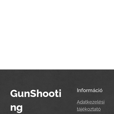
GunShooti
Információ
Adatkezelési
ng
tájékoztató