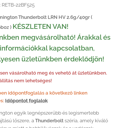
:
RETB-22BF525
mington Thunderbolt LRN HV 2.6g/40gr (
KÉSZLETEN VAN!
boz )
nkben megvásárolható! Árakkal és
információkkal kapcsolatban,
yesen üzletünkben érdeklődjön!
en vásárolható meg és vehető át üzletünkben.
llítás nem lehetséges!
en időpontfoglalás a következő linken
s:
Időpontot foglalok
ngton egyik legnépszerűbb és legismertebb
tású lőszere, a
Thunderbolt
széria, amely kiváló