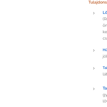
Tulajdon
L
(R
ön
ke
cs
Hü
jó
Ta
lá
Ta
gy
lö