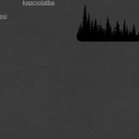
kapcsolatba
ési