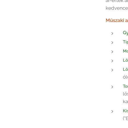
ár-érték 
kedvence 
Műszaki a
Gy
Tí
Mo
Lö
Lö
ó
To
lő
ka
Ki
("