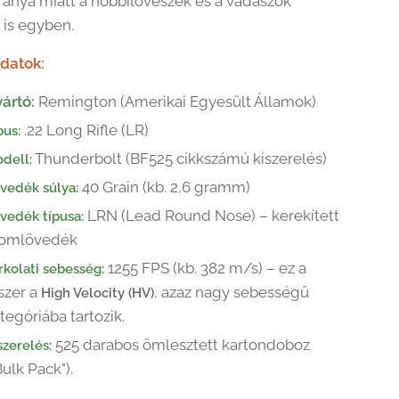
aránya miatt a hobbilövészek és a vadászok
is egyben.
datok:
ártó:
Remington (Amerikai Egyesült Államok)
.22 Long Rifle (LR)
pus:
Thunderbolt (BF525 cikkszámú kiszerelés)
dell:
40 Grain (kb. 2,6 gramm)
vedék súlya:
LRN (Lead Round Nose) – kerekített
vedék típusa:
lomlövedék
1255 FPS (kb. 382 m/s) – ez a
rkolati sebesség:
szer a
, azaz nagy sebességű
High Velocity (HV)
tegóriába tartozik.
525 darabos ömlesztett kartondoboz
szerelés:
Bulk Pack").