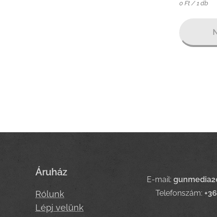
0 Ft / 1 db
N
Áruház
E-mail:
gunmedia2
Telefonszám:
+3
Rólunk
Lépj velünk