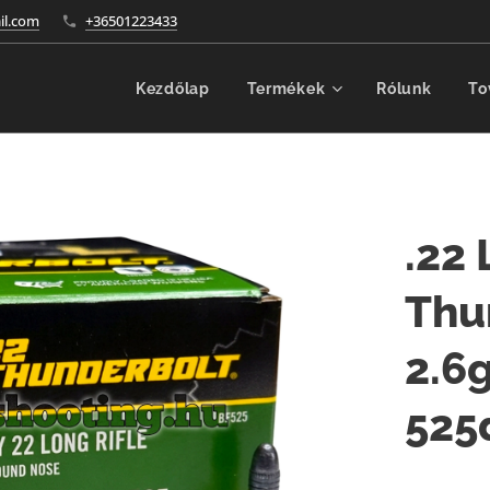
l.com
+36501223433
Kezdőlap
Termékek
Rólunk
To
.22
Thu
2.6
525