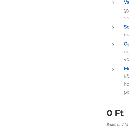
Va
gy
sz
So
ma
G
e
vo
M
kö
ho
pi
0
Ft
Bruttó ár (Áfá