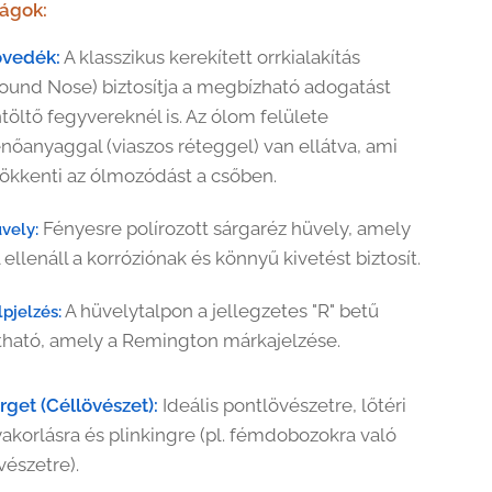
ságok:
övedék:
A klasszikus kerekített orrkialakítás
ound Nose) biztosítja a megbízható adogatást
töltő fegyvereknél is. Az ólom felülete
nőanyaggal (viaszos réteggel) van ellátva, ami
ökkenti az ólmozódást a csőben.
Fényesre polírozott sárgaréz hüvely, amely
vely:
l ellenáll a korróziónak és könnyű kivetést biztosít.
A hüvelytalpon a jellegzetes "R" betű
lpjelzés:
tható, amely a Remington márkajelzése.
rget (Céllövészet):
Ideális pontlövészetre, lőtéri
akorlásra és plinkingre (pl. fémdobozokra való
vészetre).