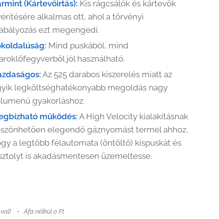
rmint (Kártevőirtás):
Kis rágcsálók és kártevők
érítésére alkalmas ott, ahol a törvényi
abályozás ezt megengedi.
koldalúság:
Mind puskából, mind
roklőfegyverből jól használható.
azdaságos:
Az 525 darabos kiszerelés miatt az
gyik legköltséghatékonyabb megoldás nagy
lumenű gyakorláshoz.
egbízható működés:
A High Velocity kialakításnak
szönhetően elegendő gáznyomást termel ahhoz,
gy a legtöbb félautomata (öntöltő) kispuskát és
sztolyt is akadásmentesen üzemeltesse.
-val)
Áfa nélkül 0 Ft