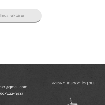
incs raktáron
www.gunshooting.hu
021@gmail.com
650/122-3433