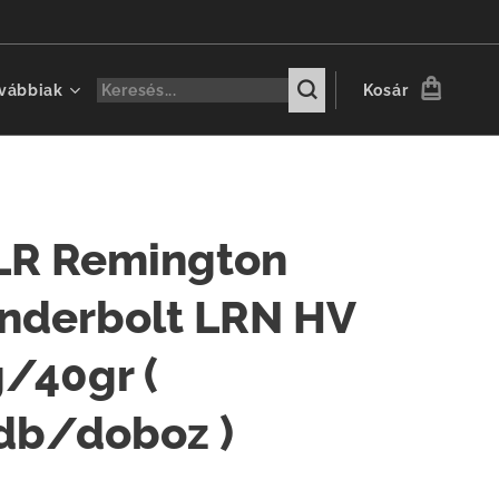
vábbiak
Kosár
 LR Remington
nderbolt LRN HV
g/40gr (
db/doboz )