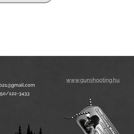
www.gunshooting.hu
021@gmail.com
650/122-3433