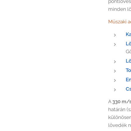
pontlövés
minden lö
Műszaki a
Ka
Lö
G
L
To
En
C
A
330 m/
határán (
különösen
lövedék n