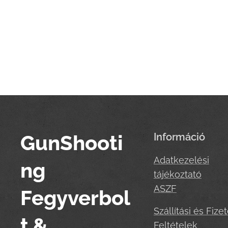
GunShooti
Információ
Adatkezelési
ng
tájékoztató
ASZF
Fegyverbol
Szállítási és Fizet
t &
Feltételek