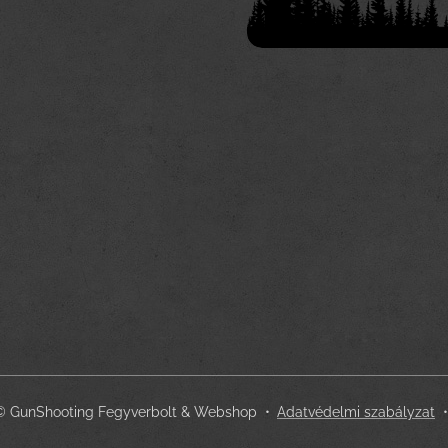
 © GunShooting Fegyverbolt & Webshop
Adatvédelmi szabályzat