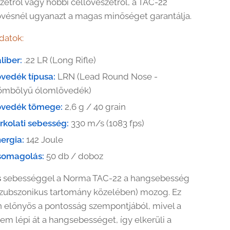
zetről vagy hobbi céllövészetről, a TAC-22
vésnél ugyanazt a magas minőséget garantálja.
datok:
liber:
.22 LR (Long Rifle)
vedék típusa:
LRN (Lead Round Nose -
ömbölyű ólomlövedék)
övedék tömege:
2,6 g / 40 grain
rkolati sebesség:
330 m/s (1083 fps)
ergia:
142 Joule
somagolás:
50 db / doboz
s
sebességgel a Norma TAC-22 a hangsebesség
szubszonikus tartomány közelében) mozog. Ez
 előnyös a pontosság szempontjából, mivel a
em lépi át a hangsebességet, így elkerüli a