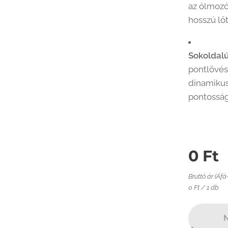
az ólmozó
hosszú lőt
Sokoldalú
pontlövés
dinamikus
pontosság
0
Ft
Bruttó ár (Áfá
0 Ft / 1 db
N