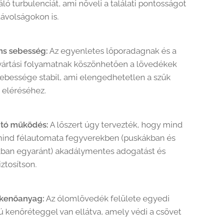
áló turbulenciát, ami növeli a találati pontosságot
ávolságokon is.
ns sebesség:
Az egyenletes lőporadagnak és a
yártási folyamatnak köszönhetően a lövedékek
 sebessége stabil, ami elengedhetetlen a szűk
 eléréséhez.
tó működés:
A lőszert úgy tervezték, hogy mind
mind félautomata fegyverekben (puskákban és
kban egyaránt) akadálymentes adogatást és
iztosítson.
 kenőanyag:
Az ólomlövedék felülete egyedi
pú kenőréteggel van ellátva, amely védi a csövet