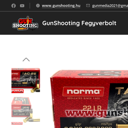
www.gunshooting.hu
gunmedia2021@gmai
GunShooting Fegyverbolt