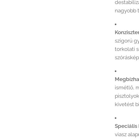
destabiliz
nagyobb t
Konziszte
szigorú g
torkolati
szóráskép
Megbízha
ismétlő, 
pisztolyo
kivetést b
Speciális
viasz ala