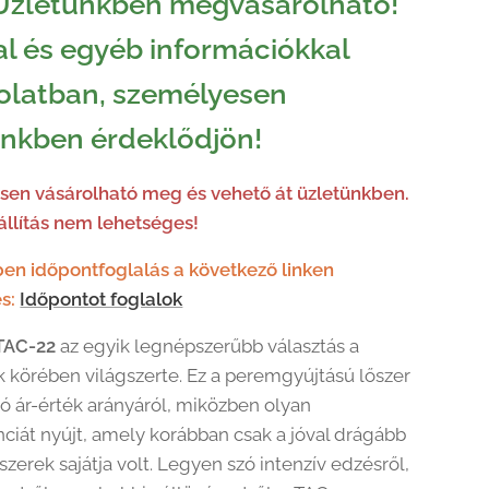
Üzletünkben megvásárolható!
l és egyéb információkkal
olatban, személyesen
ünkben érdeklődjön!
en vásárolható meg és vehető át üzletünkben.
llítás nem lehetséges!
en időpontfoglalás a következő linken
s:
Időpontot foglalok
TAC-22
az egyik legnépszerűbb választás a
k körében világszerte. Ez a peremgyújtású lőszer
ló ár-érték arányáról, miközben olyan
nciát nyújt, amely korábban csak a jóval drágább
zerek sajátja volt. Legyen szó intenzív edzésről,