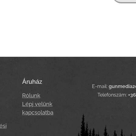
Áruház
E-mail:
gunmedia2
Telefonszám:
+3
Rólunk
Lépj velünk
kapcsolatba
ési