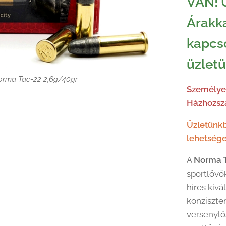
VAN! 
Árakka
kapcs
üzlet
orma Tac-22 2,6g/40gr
Személyes
Házhozszá
Üzletünkb
orma Tac-22 2,6g/40gr
orma Tac-22 2,6g/40gr
lehetsége
orma Tac-22 2,6g/40gr
orma Tac-22 2,6g/40gr
A
Norma 
orma Tac-22 2,6g/40gr
sportlövő
híres kivá
konziszte
versenylős