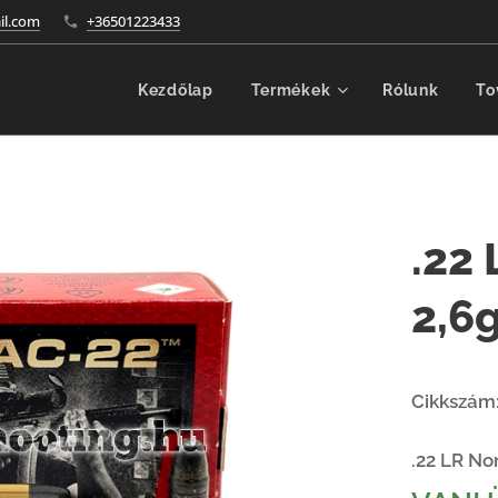
l.com
+36501223433
Kezdőlap
Termékek
Rólunk
To
.22
2,6
Cikkszám
.22 LR N