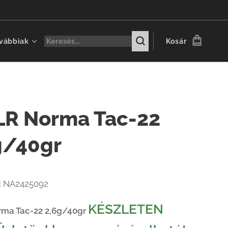
vábbiak
Kosár
 LR Norma Tac-22
g/40gr
:
NA2425092
KÉSZLETEN
orma Tac-22 2,6g/40gr