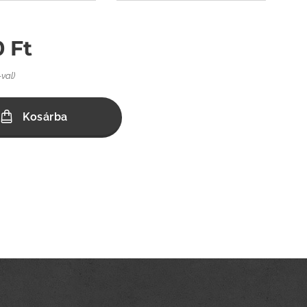
0
Ft
-val)
Kosárba