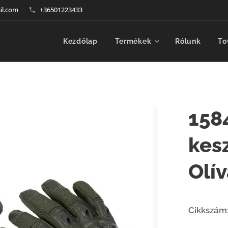
l.com
+36501223433
Kezdőlap
Termékek
Rólunk
To
158
kesz
Olív
Cikkszám