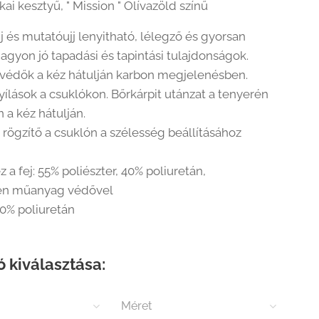
ai kesztyű, " Mission " Olívazöld színű
j és mutatóujj lenyitható, lélegző és gyorsan
nagyon jó tapadási és tapintási tulajdonságok.
édők a kéz hátulján karbon megjelenésben.
yílások a csuklókon. Bőrkárpit utánzat a tenyerén
 a kéz hátulján.
 rögzítő a csuklón a szélesség beállításához
 a fej: 55% poliészter, 40% poliuretán,
én műanyag védővel
0% poliuretán
ó kiválasztása:
Méret