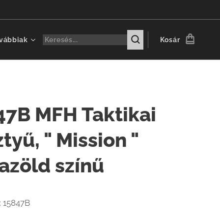
vábbiak
Kosár
47B MFH Taktikai
tyű, " Mission "
azöld színű
:
15847B