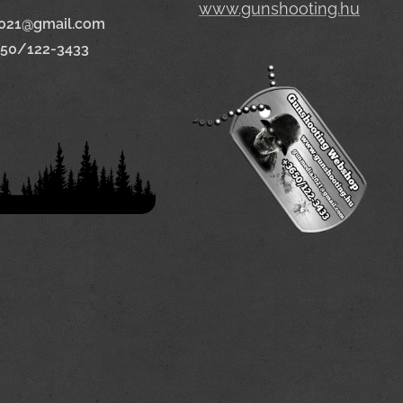
www.gunshooting.hu
021@gmail.com
650/122-3433