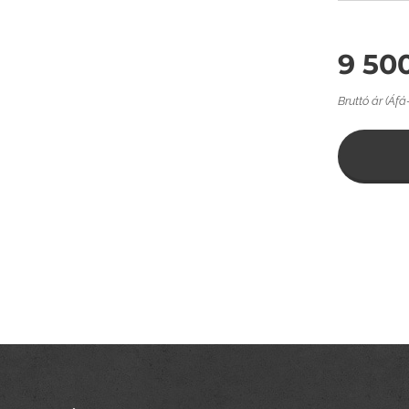
9 50
Bruttó ár (Áfá