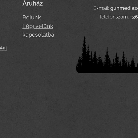
Áruház
E-mail:
gunmedia2
Telefonszám:
+3
Rólunk
Lépj velünk
kapcsolatba
ési