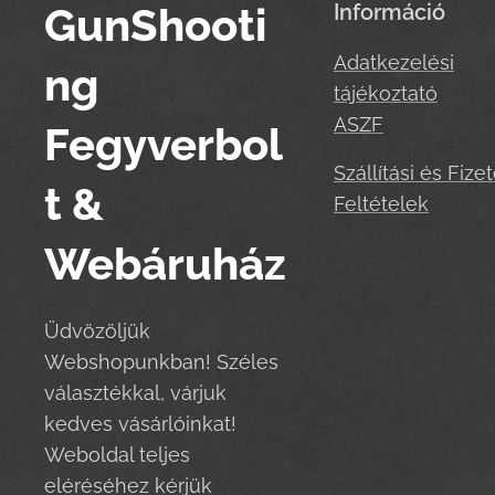
GunShooti
Információ
Adatkezelési
ng
tájékoztató
ASZF
Fegyverbol
Szállítási és Fizet
t &
Feltételek
Webáruház
Üdvözöljük
Webshopunkban! Széles
választékkal, várjuk
kedves vásárlóinkat!
Weboldal teljes
eléréséhez kérjük