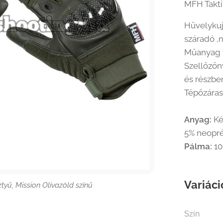
MFH Taktik
Hüvelykuj
száradó ,
Műanyag v
Szellőzőn
és részben
Tépőzáras
Anyag:
Kéz
5% neopr
Pálma:
10
Variáci
yű, Mission Olívazöld színű
yű, Mission Olívazöld színű
yű, Mission Olívazöld színű
Szín