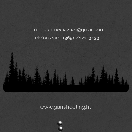
E-mail:
gunmedia2021@gmail.com
Telefonszám:
+3650/122-3433
www.gunshooting.hu