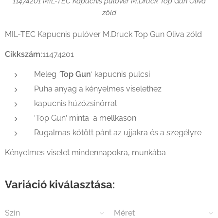
11474201 MIL-TEC Kapucnis pulóver M.Druck Top Gun Oliva
zöld
MIL-TEC Kapucnis pulóver M.Druck Top Gun Oliva zöld
Cikkszám:
11474201
Meleg ′
Top Gun
′ kapucnis pulcsi
Puha anyag a kényelmes viselethez
kapucnis húzózsinórral
′Top Gun′ minta a mellkason
Rugalmas kötött pánt az ujjakra és a szegélyre
Kényelmes viselet mindennapokra, munkába
Variáció kiválasztása:
Szín
Méret