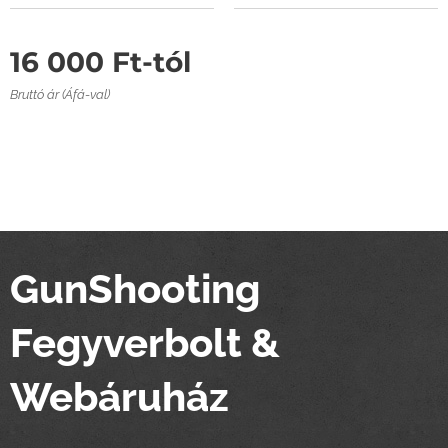
16 000
Ft
-tól
Bruttó ár (Áfá-val)
GunShooting
Fegyverbolt &
Webáruház