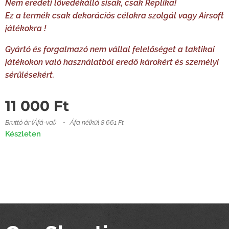
Nem eredeti lövedékálló sisak, csak Replika!
Ez a termék csak dekorációs célokra szolgál vagy Airsoft
játékokra !
Gyártó és forgalmazó nem vállal felelőséget a taktikai
játékokon való használatból eredő károkért és személyi
sérülésekért.
11 000
Ft
Bruttó ár (Áfá-val)
Áfa nélkül 8 661 Ft
Készleten