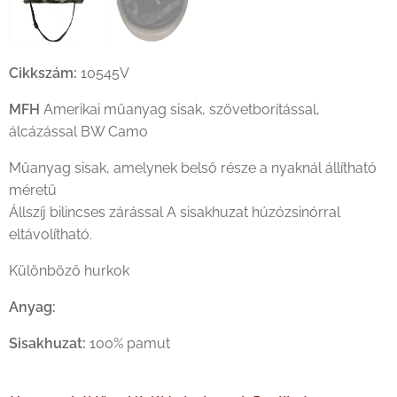
Cikkszám:
10545V
MFH
Amerikai műanyag sisak, szövetborítással,
álcázással BW Camo
Műanyag sisak, amelynek belső része a nyaknál állítható
méretű
Állszíj bilincses zárással A sisakhuzat húzózsinórral
eltávolítható.
Különböző hurkok
Anyag:
Sisakhuzat:
100% pamut