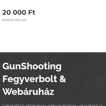
20 000
Ft
Bruttó ár (Áfá-val)
GunShooting
Fegyverbolt &
Webáruház
Üdvözöljük Webshopunkban! Széles választékkal,