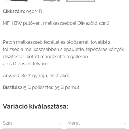
Cikkszám:
05021B
MFH BW pulóver , mellkaszsebbel Olívazöld színű
Patch mellkaszseb fedéllel és tépőzárral, további 2
tollzseb a mellkaszsebben 2 epaulette, tépőzáras könyök
díszítéssel, kötött mandzsetta a galléron.
2 kis D-zászló felvarró.
Anyaga: 80 % gyapjú, 20 % akril
Díszítés:
65 % poliészter, 35 % pamut
Variáció kiválasztása:
Szín
Méret