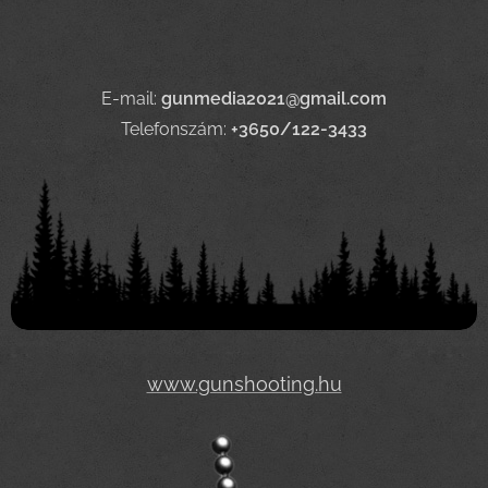
E-mail:
gunmedia2021@gmail.com
Telefonszám:
+3650/122-3433
www.gunshooting.hu