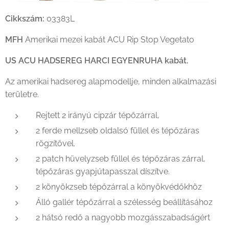
Cikkszám:
03383L
MFH
Amerikai mezei kabát ACU Rip Stop Vegetato
US ACU HADSEREG HARCI EGYENRUHA kabát.
Az amerikai hadsereg alapmodellje, minden alkalmazási
területre.
Rejtett 2 irányú cipzár tépőzárral,
2 ferde mellzseb oldalsó füllel és tépőzáras
rögzítővel.
2 patch hüvelyzseb füllel és tépőzáras zárral,
tépőzáras gyapjútapasszal díszítve.
2 könyökzseb tépőzárral a könyökvédőkhöz
Álló gallér tépőzárral a szélesség beállításához
2 hátsó redő a nagyobb mozgásszabadságért