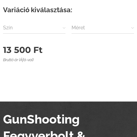
Variáció kiválasztása:
Szín
Méret
13 500
Ft
Bruttó ár (Áfá-val)
GunShooting
Fegyverbolt &