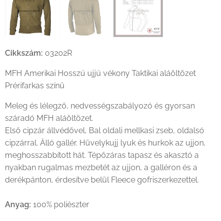
Cikkszám:
03202R
MFH Amerikai Hosszú ujjú vékony Taktikai aláöltözet
Prérifarkas színű
Meleg és lélegző, nedvességszabályozó és gyorsan
száradó MFH aláöltözet.
Első cipzár állvédővel, Bal oldali mellkasi zseb, oldalsó
cipzárral. Álló gallér. Hüvelykujj lyuk és hurkok az ujjon,
meghosszabbított hát. Tépőzáras tapasz és akasztó a
nyakban rugalmas mezbetét az ujjon, a galléron és a
derékpánton, érdesítve belül Fleece gofriszerkezettel.
Anyag:
100% poliészter