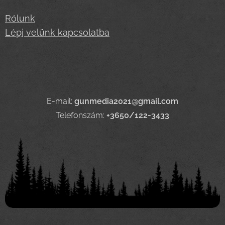
Rólunk
Lépj velünk kapcsolatba
E-mail:
gunmedia2021@gmail.com
Telefonszám:
+3650/122-3433