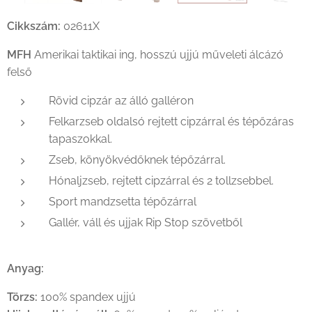
Cikkszám:
02611X
MFH
Amerikai taktikai ing, hosszú ujjú műveleti álcázó
felső
Rövid cipzár az álló galléron
Felkarzseb oldalsó rejtett cipzárral és tépőzáras
tapaszokkal.
Zseb, könyökvédőknek tépőzárral.
Hónaljzseb, rejtett cipzárral és 2 tollzsebbel.
Sport mandzsetta tépőzárral
Gallér, váll és ujjak Rip Stop szövetből
Anyag:
Törzs:
100% spandex ujjú