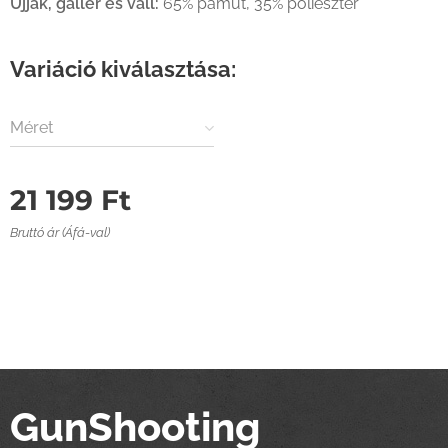
Ujjak, gallér és váll:
65% pamut, 35% poliészter
Variáció kiválasztása:
Méret
21 199
Ft
Bruttó ár (Áfá-val)
GunShooting