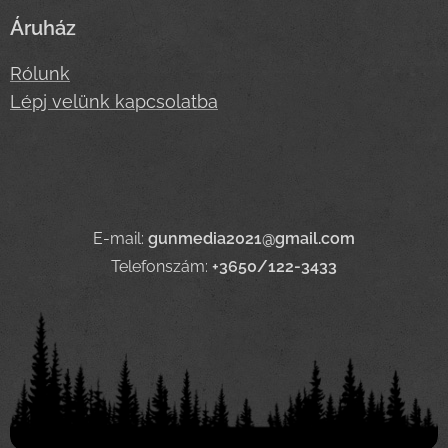
Áruház
Rólunk
Lépj velünk kapcsolatba
E-mail:
gunmedia2021@gmail.com
Telefonszám:
+3650/122-3433