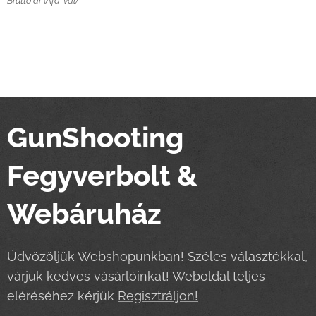
Bruttó ár (Áfá-val)
GunShooting
Fegyverbolt &
Webáruház
Üdvözöljük Webshopunkban! Széles választékkal,
várjuk kedves vásárlóinkat! Weboldal teljes
eléréséhez kérjük
Regisztráljon!