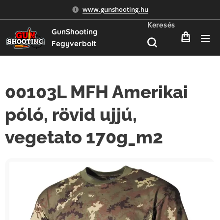
www.gunshooting.hu
Keresés
GunShooting
Fegyverbolt
00103L MFH Amerikai
póló, rövid ujjú,
vegetato 170g_m2