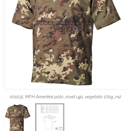
00103L MFH Amerikai póló ,rövid ujjú ,vegetato 170g_m2
00103L MFH Amerikai póló ,rövid ujjú ,vegetato 170g_m2
Mérettáblázat