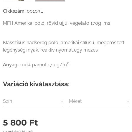
Cikkszám:
00103L
MFH Amerikai póló, rövid ujjú, vegetato 170g_m2
Klasszikus hadsereg póló, amerikai stílusú, megerősített
legénységi nyak, reaktív nyomat,egy mezes
Anyag:
100% pamut 170 g/m²
Variáció kiválasztása:
Szín
Méret
5 800
Ft