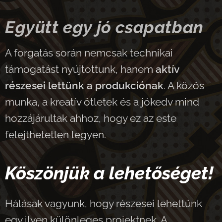
Együtt egy jó csapatban
A forgatás során nemcsak technikai
támogatást nyújtottunk, hanem
aktív
részesei lettünk a produkciónak
. A közös
munka, a kreatív ötletek és a jókedv mind
hozzájárultak ahhoz, hogy ez az este
felejthetetlen legyen.
Köszönjük a lehetőséget!
Hálásak vagyunk, hogy részesei lehettünk
egy ilyen különleges projektnek. A