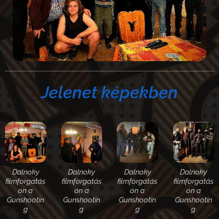
Jelenet képekben
Dalnoky
Dalnoky
Dalnoky
Dalnoky
filmforgatás
filmforgatás
filmforgatás
filmforgatás
on a
on a
on a
on a
Gunshootin
Gunshootin
Gunshootin
Gunshootin
g
g
g
g