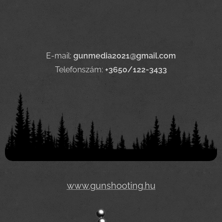
E-mail:
gunmedia2021@gmail.com
Telefonszám:
+3650/122-3433
www.gunshooting.hu