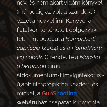
név, és nem akart vidám könyvet
(márpedig az volt a szándéka)
ezzel a névvel írni. Könyvei a
fiatalkori történeteit dolgozzák
fel, mint például a
Homokkerti
capriccio
(2004) és a
Homokkerti
víg napok
. Ő rendezte a
Macska
a betonban
című
áldokumentum-filmvígjátékot is -
újabb filmprojektbe kezdett, és
minket, a
Gun
Shooting
webáruház
csapatát is bevonta