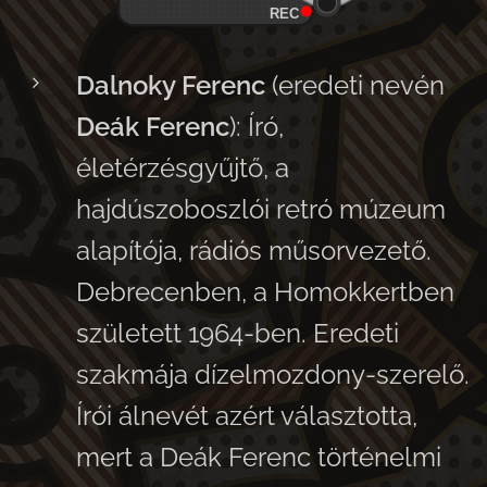
REC
Dalnoky Ferenc
(eredeti nevén
Deák Ferenc
): Író,
életérzésgyűjtő, a
hajdúszoboszlói retró múzeum
alapítója, rádiós műsorvezető.
Debrecenben, a Homokkertben
született 1964-ben. Eredeti
szakmája dízelmozdony-szerelő.
Írói álnevét azért választotta,
mert a Deák Ferenc történelmi