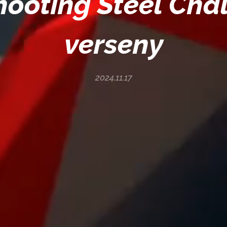
ooting Steel Cha
verseny
2024.11.17