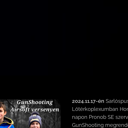
2024.11.17-én
Sarlóspu
Lőtérkoplexumban Hon
napon Pronob SE szer
GunShooting megrendez