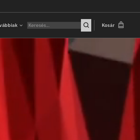
vábbiak
Kosár