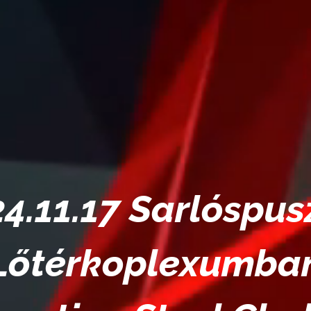
4.11.17 Sarlóspus
Lőtérkoplexumba