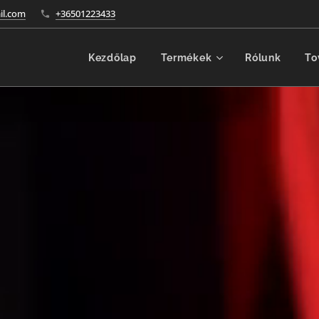
l.com
+36501223433
Kezdőlap
Termékek
Rólunk
To