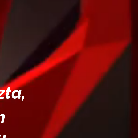
zta,
n