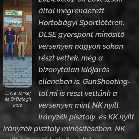
által megrendezett
Hortobágyi Sportlőtéren,
DLSE gyorspont minősítő
versenyen nagyon sokan
részt vettek, még a
bizonytalan időjárás
ellenében is. GunShooting-
tól mi is részt vettünk a
Címre József
és Dr.Balogh
versenyen mint NK nyílt
Imre
irányzék pisztoly és KK nyílt
irányzék pisztoly minősítésében. NK