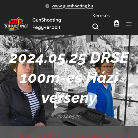
www.gunshooting.hu
Keresés
GunShooting
Fegyverbolt
2024.05.25 DRSE
100m-es Házi
verseny
2024.05.29
2024.05.25 DRSE 100m-es Házi verseny