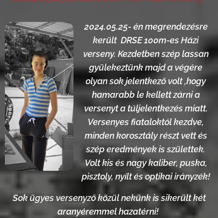
2024.05.25- én megrendezésre
került DRSE 100m-es Házi
verseny. Kezdetben szép lassan
gyülekeztünk majd a végére
olyan sok jelentkező volt ,hogy
hamarabb le kellett zárni a
versenyt a túljelentkezés miatt.
Versenyes fiataloktól kezdve,
minden korosztály részt vett és
szép eredmények is születtek.
Volt kis és nagy kaliber, puska,
pisztoly, nyílt és optikai irányzék!
Sok ügyes versenyző közül nekünk is sike
rült két
aranyéremmel hazatérni!