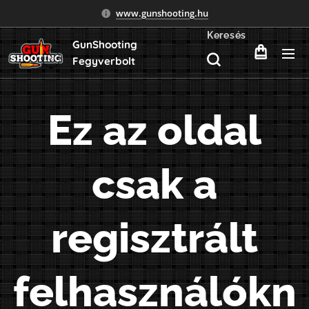
www.gunshooting.hu
Keresés
GunShooting
Fegyverbolt
Ez az oldal
csak a
regisztrált
felhasználókn