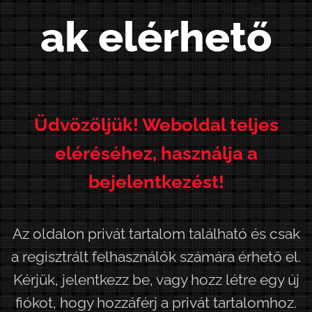
ak elérhető
Ü
d
v
ö
z
ö
l
j
ü
k
!
W
e
b
o
l
d
a
l
t
e
l
j
e
s
e
l
é
r
é
s
é
h
e
z
,
h
a
s
z
n
á
l
j
a
a
b
e
j
e
l
e
n
t
k
e
z
é
s
t
!
Az oldalon privát tartalom található és csak
a regisztrált felhasználók számára érhető el.
Kérjük, jelentkezz be, vagy hozz létre egy új
fiókot, hogy hozzáférj a privát tartalomhoz.