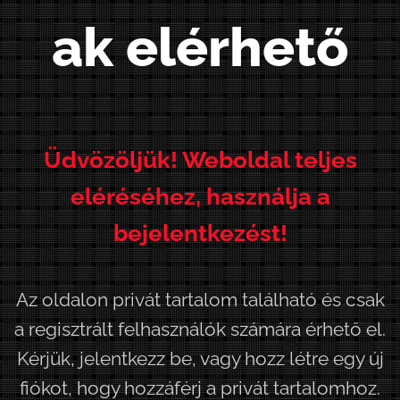
ak elérhető
Ü
d
v
ö
z
ö
l
j
ü
k
!
W
e
b
o
l
d
a
l
t
e
l
j
e
s
e
l
é
r
é
s
é
h
e
z
,
h
a
s
z
n
á
l
j
a
a
b
e
j
e
l
e
n
t
k
e
z
é
s
t
!
Az oldalon privát tartalom található és csak
a regisztrált felhasználók számára érhető el.
Kérjük, jelentkezz be, vagy hozz létre egy új
fiókot, hogy hozzáférj a privát tartalomhoz.