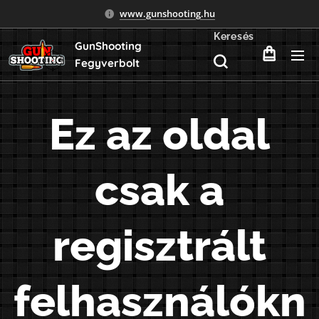
www.gunshooting.hu
Keresés
GunShooting
Fegyverbolt
Ez az oldal
csak a
regisztrált
felhasználókn