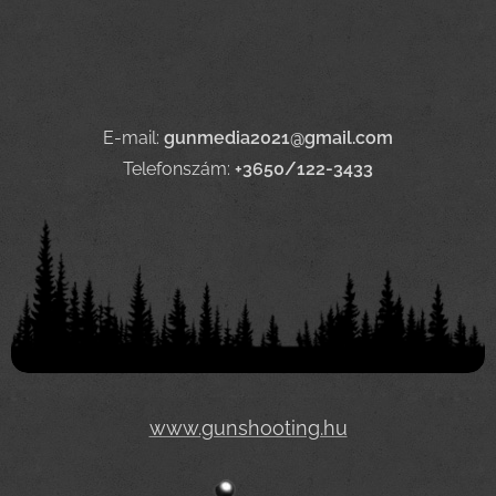
E-mail:
gunmedia2021@gmail.com
Telefonszám:
+3650/122-3433
www.gunshooting.hu