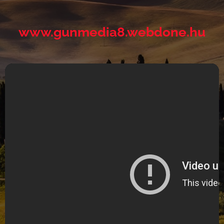
w
w
w
.
g
u
n
m
e
d
i
a
8
.
w
e
b
d
o
n
e
.
h
u